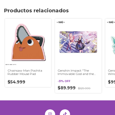
Productos relacionados
Chainsaw Man Pochita
Genshin Impact "The
Gens
Rubber Mouse Pad
Immovable God and the
Wind
Eternal Euthymia" Mouse
Diec
Pad
miH
$54.999
-
31
%
OFF
$9
$89.999
$129.999