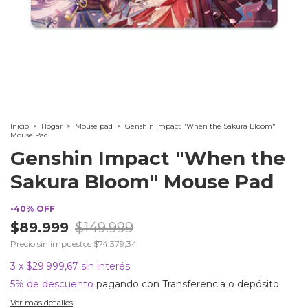
Inicio
>
Hogar
>
Mouse pad
>
Genshin Impact "When the Sakura Bloom"
Mouse Pad
Genshin Impact "When the
Sakura Bloom" Mouse Pad
-
40
%
OFF
$89.999
$149.999
Precio sin impuestos
$74.379,34
3
x
$29.999,67
sin interés
5% de descuento
pagando con Transferencia o depósito
Ver más detalles