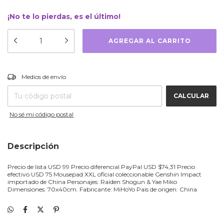
¡No te lo pierdas, es el último!
CAMBIAR CP
Entregas para el CP:
Medios de envío
CALCULAR
No sé mi código postal
Descripción
Precio de lista USD 99 Precio diferencial PayPal USD $74,31 Precio
efectivo USD 75 Mousepad XXL oficial coleccionable Genshin Impact
importado de China Personajes: Raiden Shogun & Yae Miko
Dimensiones: 70x40cm. Fabricante: MiHoYo País de origen: China