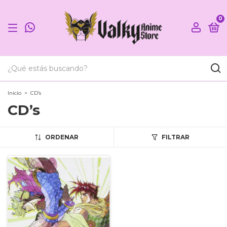
0
Inicio
>
CD’s
CD’s
ORDENAR
FILTRAR