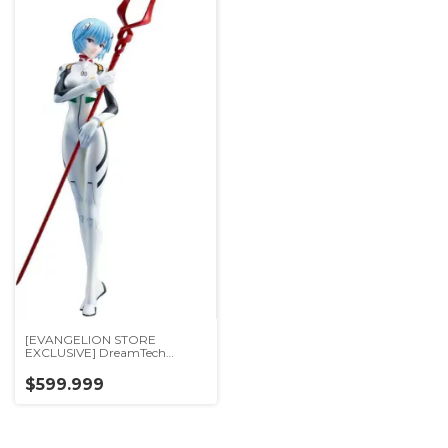
[EVANGELION STORE
EXCLUSIVE] DreamTech
Rebuild of Evangelion Rei
Ayanami Plugsuit style 1/7
$599.999
Complete Figure