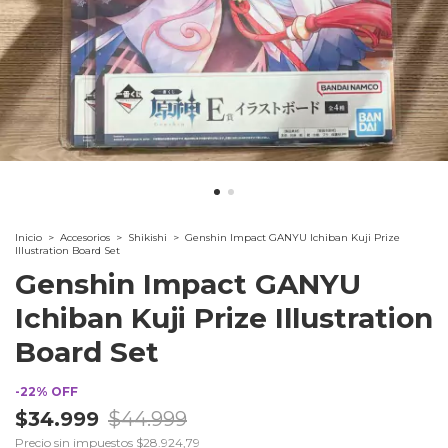
Inicio
>
Accesorios
>
Shikishi
>
Genshin Impact GANYU Ichiban Kuji Prize
Illustration Board Set
Genshin Impact GANYU
Ichiban Kuji Prize Illustration
Board Set
-
22
%
OFF
$34.999
$44.999
Precio sin impuestos
$28.924,79