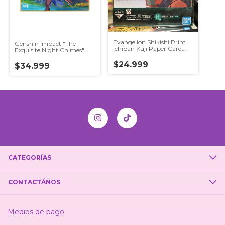
Evangelion Shikishi Print
Genshin Impact "The
Ichiban Kuji Paper Card
Exquisite Night Chimes"
Chirashi Japan
Type A Ganyu Shikishi
$24.999
$34.999
CATEGORÍAS
CONTACTÁNOS
Medios de pago