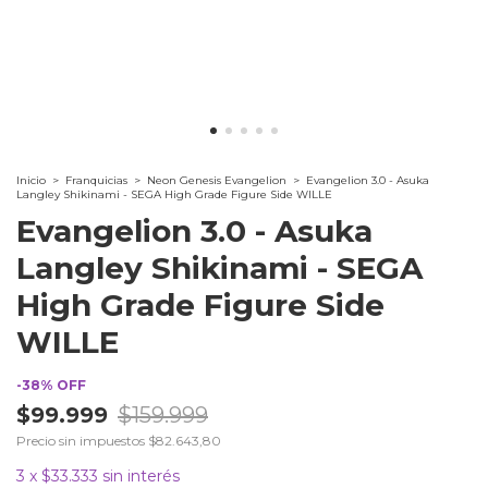
Inicio
>
Franquicias
>
Neon Genesis Evangelion
>
Evangelion 3.0 - Asuka
Langley Shikinami - SEGA High Grade Figure Side WILLE
Evangelion 3.0 - Asuka
Langley Shikinami - SEGA
High Grade Figure Side
WILLE
-
38
%
OFF
$99.999
$159.999
Precio sin impuestos
$82.643,80
3
x
$33.333
sin interés