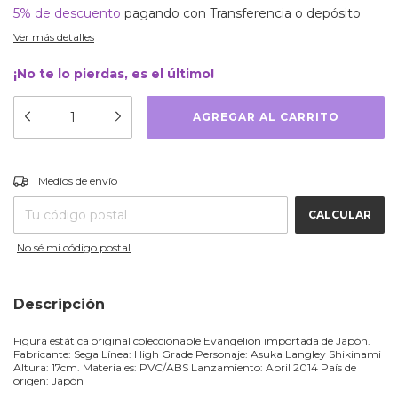
5% de descuento
pagando con Transferencia o depósito
Ver más detalles
¡No te lo pierdas, es el último!
CAMBIAR CP
Entregas para el CP:
Medios de envío
CALCULAR
No sé mi código postal
Descripción
Figura estática original coleccionable Evangelion importada de Japón.
Fabricante: Sega Línea: High Grade Personaje: Asuka Langley Shikinami
Altura: 17cm. Materiales: PVC/ABS Lanzamiento: Abril 2014 País de
origen: Japón