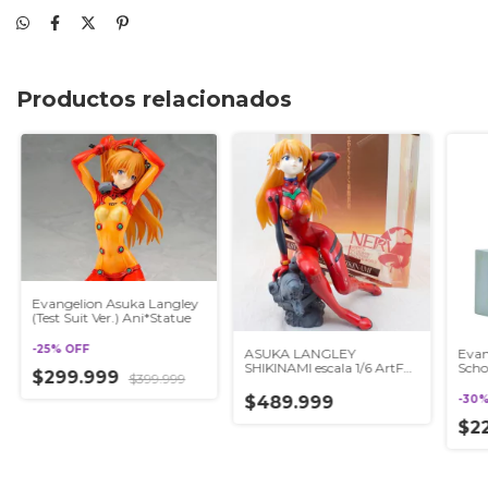
Productos relacionados
Evangelion Asuka Langley
(Test Suit Ver.) Ani*Statue
-
25
%
OFF
ASUKA LANGLEY
Evan
SHIKINAMI escala 1/6 ArtFX
Scho
$299.999
$399.999
J FIGURE KOTOBUKIYA
Koto
$489.999
-
30
$2